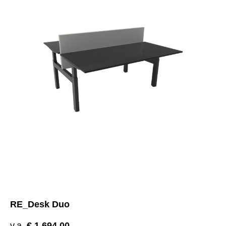
RE_Desk Duo
v.a.
€
1.694,00