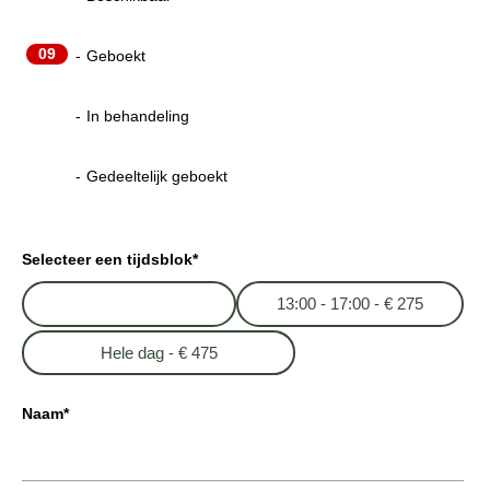
09
-
Geboekt
09
-
In behandeling
·
09
-
Gedeeltelijk geboekt
Selecteer een tijdsblok*
9:00 - 13:00 - €275
13:00 - 17:00 - € 275
Hele dag - € 475
Naam*